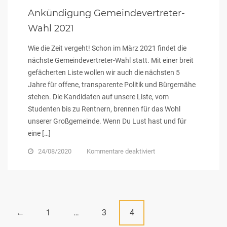
und
Ankündigung Gemeindevertreter-
Menschenverachtung
Wahl 2021
Wie die Zeit vergeht! Schon im März 2021 findet die
nächste Gemeindevertreter-Wahl statt. Mit einer breit
gefächerten Liste wollen wir auch die nächsten 5
Jahre für offene, transparente Politik und Bürgernähe
stehen. Die Kandidaten auf unsere Liste, vom
Studenten bis zu Rentnern, brennen für das Wohl
unserer Großgemeinde. Wenn Du Lust hast und für
eine […]
für
24/08/2020
Kommentare deaktiviert
Ankündigung
Gemeindevertreter-
Wahl
2021
Posts
1
…
3
4
←