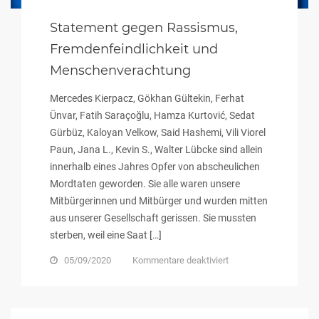
Statement gegen Rassismus,
Fremdenfeindlichkeit und
Menschenverachtung
Mercedes Kierpacz, Gökhan Gültekin, Ferhat
Ünvar, Fatih Saraçoğlu, Hamza Kurtović, Sedat
Gürbüz, Kaloyan Velkow, Said Hashemi, Vili Viorel
Paun, Jana L., Kevin S., Walter Lübcke sind allein
innerhalb eines Jahres Opfer von abscheulichen
Mordtaten geworden. Sie alle waren unsere
Mitbürgerinnen und Mitbürger und wurden mitten
aus unserer Gesellschaft gerissen. Sie mussten
sterben, weil eine Saat […]
für
05/09/2020
Kommentare deaktiviert
Statement
gegen
Rassismus,
Fremdenfeindlichkeit