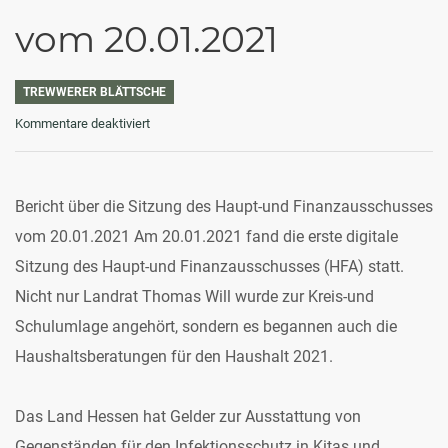
vom 20.01.2021
TREWWERER BLÄTTSCHE
für
Kommentare deaktiviert
Haupt-
und
Finanzausschusses
vom
Bericht über die Sitzung des Haupt-und Finanzausschusses
20.01.2021
vom 20.01.2021 Am 20.01.2021 fand die erste digitale
Sitzung des Haupt-und Finanzausschusses (HFA) statt.
Nicht nur Landrat Thomas Will wurde zur Kreis-und
Schulumlage angehört, sondern es begannen auch die
Haushaltsberatungen für den Haushalt 2021.
Das Land Hessen hat Gelder zur Ausstattung von
Gegenständen für den Infektionsschutz in Kitas und