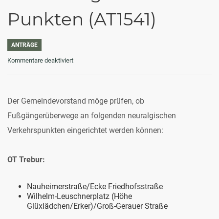
Punkten (AT1541)
ANTRÄGE
für
Kommentare deaktiviert
Fußgängerüberwege
an
neuralgischen
Punkten
Der Gemeindevorstand möge prüfen, ob
(AT1541)
Fußgängerüberwege an folgenden neuralgischen
Verkehrspunkten eingerichtet werden können:
OT Trebur:
Nauheimerstraße/Ecke Friedhofsstraße
Wilhelm-Leuschnerplatz (Höhe
Glüxlädchen/Erker)/Groß-Gerauer Straße