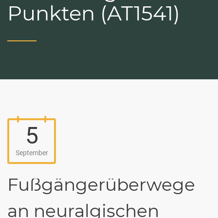
Punkten (AT1541)
5
September
Fußgängerüberwege
an neuralgischen